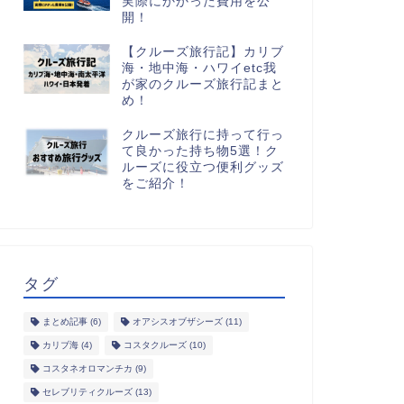
実際にかかった費用を公
開！
【クルーズ旅行記】カリブ
海・地中海・ハワイetc我
が家のクルーズ旅行記まと
め！
クルーズ旅行に持って行っ
て良かった持ち物5選！ク
ルーズに役立つ便利グッズ
をご紹介！
タグ
まとめ記事
(6)
オアシスオブザシーズ
(11)
カリブ海
(4)
コスタクルーズ
(10)
コスタネオロマンチカ
(9)
セレブリティクルーズ
(13)