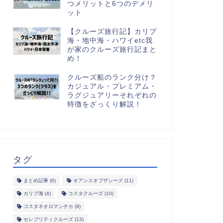
つメリットと6つのデメリ
ット
【クルーズ旅行記】カリブ
海・地中海・ハワイetc我
が家のクルーズ旅行記まと
め！
クルーズ船のランク分け？
カジュアル・プレミアム・
ラグジュアリーそれぞれの
特徴をざっくり解説！
タグ
まとめ記事
(6)
オアシスオブザシーズ
(11)
カリブ海
(4)
コスタクルーズ
(10)
コスタネオロマンチカ
(9)
セレブリティクルーズ
(13)