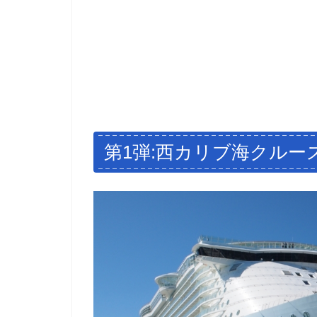
第1弾:西カリブ海クルー