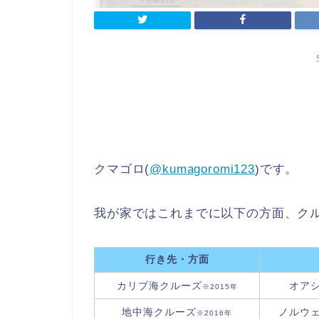
クマゴロ(
@kumagoromi123
)です。
我が家ではこれまでに以下の方面、クル
行き先・方面
カリブ海クルーズ
オア
※2015年
地中海クルーズ
ノルウ
※2016年