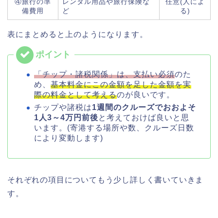
④旅行の準
レンタル用品や旅行保険な
任意(人によ
備費用
ど
る)
表にまとめると上のようになります。
「チップ・諸税関係」は、支払い必須
のた
め、
基本料金にこの金額を足した金額を実
際の料金として考える
のが良いです。
チップや諸税は
1週間のクルーズでおおよそ
1人3～4万円前後
と考えておけば良いと思
います。(寄港する場所や数、クルーズ日数
により変動します)
それぞれの項目についてもう少し詳しく書いていきま
す。