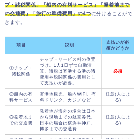
プ・諸税関係」「船内の有料サービス」「発着地まで
の交通費」「旅行の準備費用」の4つ
に分けることがで
きます。
支払いが必
項目
説明
須かどうか
チップ＝サービス料の位置
づけ。1人1日ずつ自動清
①チップ・
算。諸税は寄港する港の諸
必須
諸税関係
費用や税関関係の費用とし
て支払いが必要。
②船内の有
寄港地観光、船内WiFi、有
任意(人によ
料サービス
料ドリンク、カジノなど
る)
発着地が海外の場合は日本
③発着地ま
から現地までの航空券代、
任意(人によ
での交通費
日本の場合は横浜や神戸、
る)
博多までの交通費