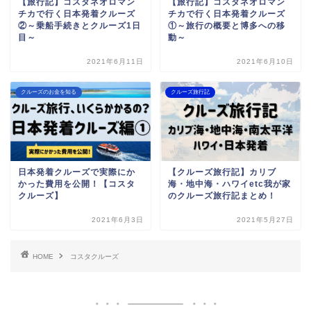
【旅行記】コスタネオロマン
【旅行記】コスタネオロマン
チカで行く日本発着クルーズ
チカで行く日本発着クルーズ
②～乗船手続きとクルーズ1日
①～旅行の概要と博多への移
目～
動～
2021年6月11日
2021年6月10日
クルーズのお金を知る
クルーズ旅行記
日本発着クルーズで実際にか
【クルーズ旅行記】カリブ
かった費用を公開！【コスタ
海・地中海・ハワイetc我が家
クルーズ】
のクルーズ旅行記まとめ！
2021年6月3日
2021年5月27日
HOME
コスタクルーズ