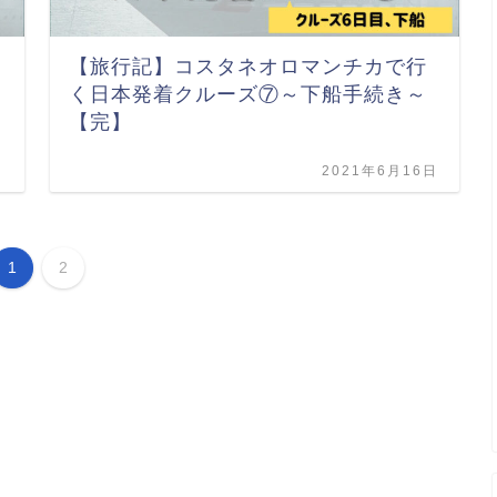
【旅行記】コスタネオロマンチカで行
く日本発着クルーズ⑦～下船手続き～
【完】
日
2021年6月16日
1
2