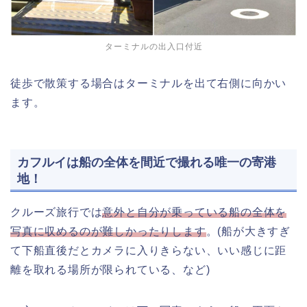
ターミナルの出入口付近
徒歩で散策する場合はターミナルを出て右側に向かい
ます。
カフルイは船の全体を間近で撮れる唯一の寄港
地！
クルーズ旅行では
意外と自分が乗っている船の全体を
写真に収めるのが難しかったりします
。(船が大きすぎ
て下船直後だとカメラに入りきらない、いい感じに距
離を取れる場所が限られている、など)