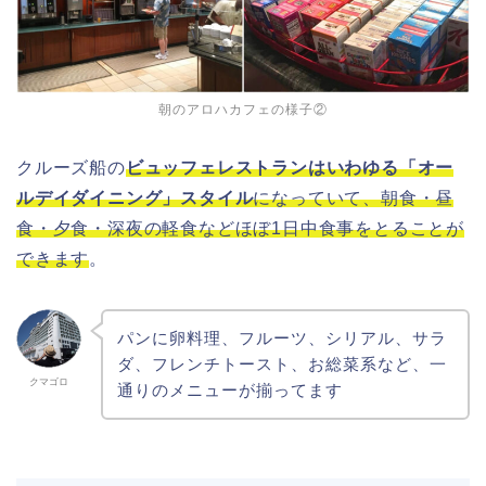
朝のアロハカフェの様子②
クルーズ船の
ビュッフェレストランはいわゆる「オー
ルデイダイニング」スタイル
になっていて、朝食・昼
食・夕食・深夜の軽食などほぼ1日中食事をとることが
できます
。
パンに卵料理、フルーツ、シリアル、サラ
ダ、フレンチトースト、お総菜系など、一
クマゴロ
通りのメニューが揃ってます