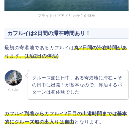
プライドオブアメリカからの眺め
カフルイは2日間の滞在時間あり！
最初の寄港地であるカフルイは
丸2日間の滞在時間があ
ります。(1泊2日の停泊)
クルーズ船は日中、ある寄港地に滞在→そ
の日中に出発！が基本なので、停泊するパ
クマゴロ
ターンは初体験でした
カフルイ到着からカフルイ2日目の出港時間までは基本
的にクルーズ船の出入りは自由
となります。