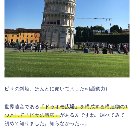
ピサの斜塔、ほんとに傾いてましたw(語彙力)
世界遺産である
「ドゥオモ広場」
を構成する構造物の1
つとして「ピサの斜塔」
があるんですね。調べてみて
初めて知りました。知らなかった…。