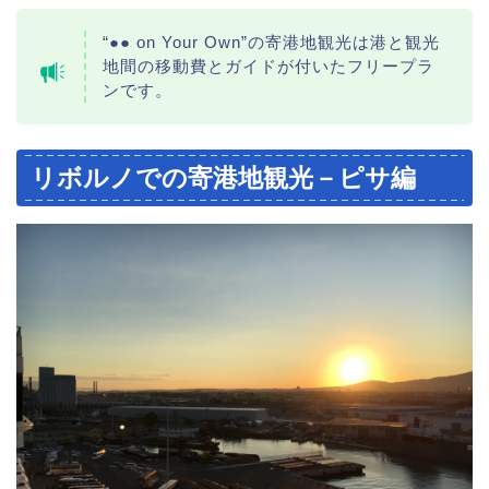
“●● on Your Own”の寄港地観光は港と観光
地間の移動費とガイドが付いたフリープラ
ンです。
リボルノでの寄港地観光－ピサ編