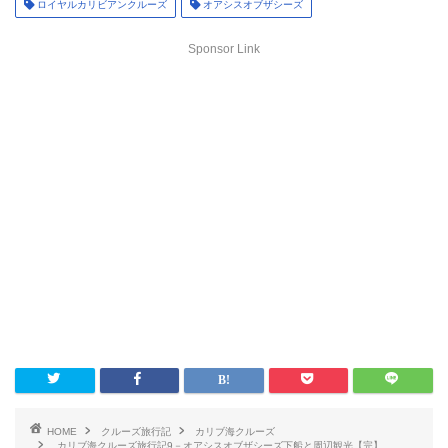
ロイヤルカリビアンクルーズ
オアシスオブザシーズ
Sponsor Link
HOME
クルーズ旅行記
カリブ海クルーズ
カリブ海クルーズ旅行記9－オアシスオブザシーズ下船と周辺観光【完】