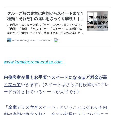
www.kumagoromi-cruise.com
内側客室が最もお手頃
で
スイートになるほど料金が高
くなって
いきます。(スイートはさらに何段階かにグレ
ード分けされているケースが大半です)
「全室テラス付きスイート」
ということは
そもそも内
側や海側の概念が無く、全ての部屋にテラス(バルコニ