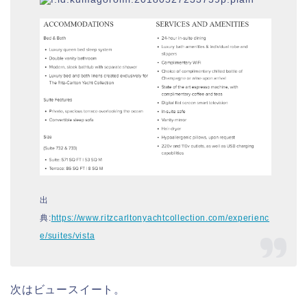
出
典:
https://www.ritzcarltonyachtcollection.com/experienc
e/suites/vista
次はビュースイート。