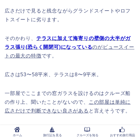
広さだけで見ると残念ながらグランドスイートやロフ
トスイートに劣ります。
そのかわり、
テラスに加えて海寄りの壁側の大半がガ
ラス張り(恐らく開閉可)になっている
のがビュースイー
トの最大の特徴
です。
広さは53〜58平米、テラスは8〜9平米。
一部屋でここまでの窓ガラスを設けるのはクルーズ船
の作り上、聞いたことがないので、
この部屋は単純に
広さだけで判断できない良さがある
と言えそうです。
自分の部屋から日の出や日の入を独り占めできる
のは
ホーム
旅行記を見る
クルーズを知る
おすすめ旅行用品
格別かもしれませんね。